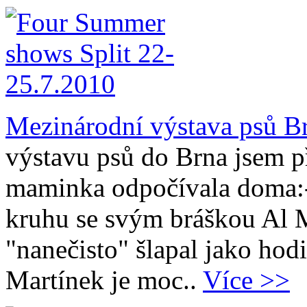
Mezinárodní výstava psů B
výstavu psů do Brna jsem př
maminka odpočívala doma:-
kruhu se svým bráškou Al M
"nanečisto" šlapal jako hod
Martínek je moc..
Více >>