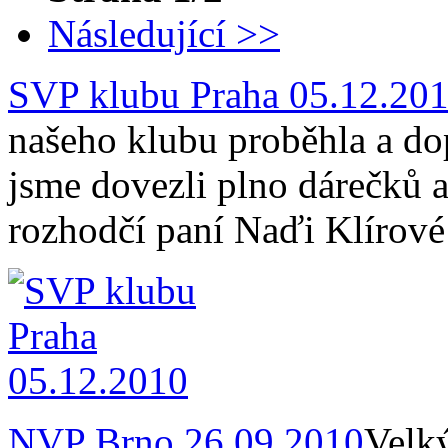
Následující >>
SVP klubu Praha 05.12.20
našeho klubu proběhla a do
jsme dovezli plno dárečků
rozhodčí paní Naďi Klírové
NVP Brno 26.09.2010
Velk